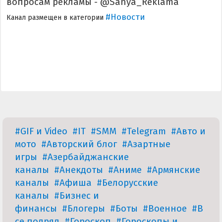
вопросам рекламы - @Sanya_Reklama
#Новости
Канал размещен в категории
#GIF и Video
#IT
#SMM
#Telegram
#Авто и
мото
#Авторский блог
#Азартные
игры
#Азербайджанские
каналы
#Анекдоты
#Аниме
#Армянские
каналы
#Афиша
#Белорусские
каналы
#Бизнес и
финансы
#Блогеры
#Боты
#Военное
#В
се подряд
#Гороскоп
#Гороскопы и