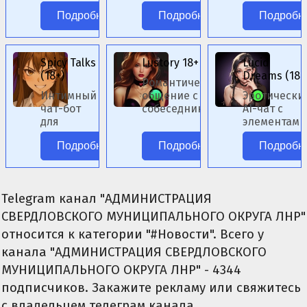
цензуры.
аниме без
Подробнее
Подробнее
Подробн
цензуры.
Spicy Talks
Lustory 18+
Lucid
(18+)
Dreams (18+
Романтическое
Интимный
общение с ИИ-
Эротически
чат-бот
собеседниками
AI-чат с
для
женского пола.
элементами
ролевых
фэнтези.
Подробнее
Подробнее
Подробн
сценариев.
Telegram канал "АДМИНИСТРАЦИЯ
СВЕРДЛОВСКОГО МУНИЦИПАЛЬНОГО ОКРУГА ЛНР"
относится к категории "#Новости". Всего у
канала "АДМИНИСТРАЦИЯ СВЕРДЛОВСКОГО
МУНИЦИПАЛЬНОГО ОКРУГА ЛНР" - 4344
подписчиков. Закажите рекламу или свяжитесь
с владельцем телеграм канала.