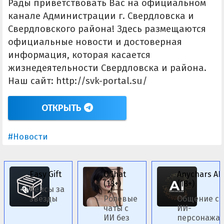
Рады приветствовать Вас на официальном
канале Администрации г. Свердловска и
Свердловского района! Здесь размещаются
официальные новости и достоверная
информация, которая касается
жизнедеятельности Свердловска и района.
Наш сайт: http://svk-portal.su/
ОТКРЫТЬ
#Новости
Easy Gift
OChat
Anychars AI
(18+)
(18+)
Кейсы за
звёзды
Ролевые
Общение с
чаты с
ИИ-
ИИ без
персонажа