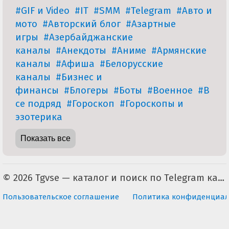
#GIF и Video
#IT
#SMM
#Telegram
#Авто и
мото
#Авторский блог
#Азартные
игры
#Азербайджанские
каналы
#Анекдоты
#Аниме
#Армянские
каналы
#Афиша
#Белорусские
каналы
#Бизнес и
финансы
#Блогеры
#Боты
#Военное
#В
се подряд
#Гороскоп
#Гороскопы и
эзотерика
Показать все
© 2026 Tgvse — каталог и поиск по Telegram каналам (неофициальный). По всем вопросам пишите на tgvse.ru@gmail.com
Пользовательское соглашение
Политика конфиденциал