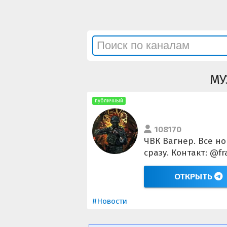
МУ
публичный
108170
ЧВК Вагнер. Все н
сразу. Контакт: @f
ОТКРЫТЬ
#Новости