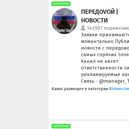
публичный
ПЕРЕДОVОЙ |
НОВОСТИ
142957 подписчи
Заявки принимают
моментально Публ
новости с передово
самых горячих точе
Канал не несет
ответственности з
рекламируемые ка
Связь - @manager_
#Новости
Канал размещен в категории
публичный