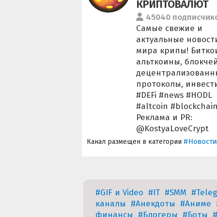
КРИПТОВАЛЮТ
45040 подписчик
Самые свежие и
актуальные новост
мира крипы! Битко
альткоины, блокчей
децентрализованн
протоколы, инвест
#DEFi #news #HODL
#altcoin #blockchai
Реклама и PR:
@KostyaLoveCrypt
#Новости
Канал размещен в категории
#GIF и Video
#IT
#SMM
#Tele
каналы
#Анекдоты
#Аниме
финансы
#Блогеры
#Боты