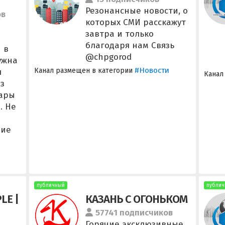
Резонансные новости, о
ов
которых СМИ расскажут
завтра и только
благодаря нам Связь
 в
@chpgorod
ужна
#Новости
Канал размещен в категории
я
Канал
з
вары
. Не
ние
публичный
публич
LE |
КАЗАНЬ С ОГОНЬКОМ
57741 подписчиков
Горячие эксклюзивные