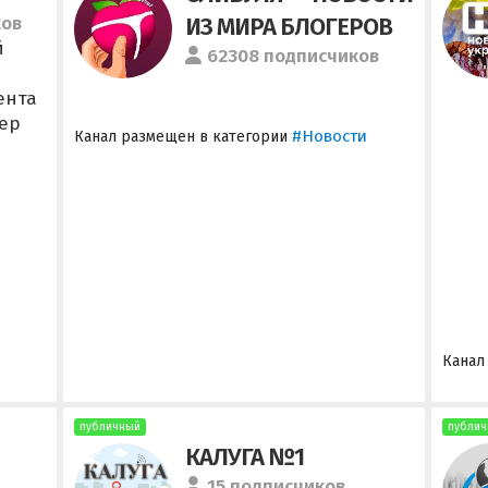
ков
ИЗ МИРА БЛОГЕРОВ
й
62308 подписчиков
ента
ер
#Новости
Канал размещен в категории
Канал
публичный
публич
КАЛУГА №1
15 подписчиков