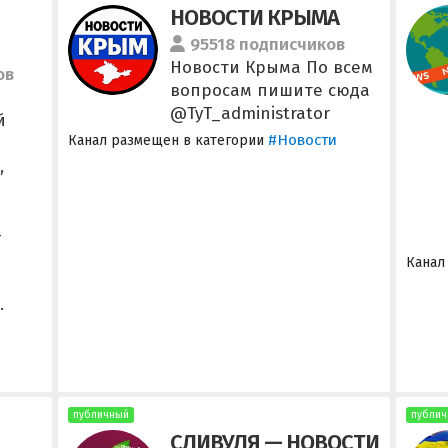
НОВОСТИ КРЫМА
95518 подписчиков
Новости Крыма По всем
ов
вопросам пишите сюда
@TyT_administrator
й
#Новости
Канал размещен в категории
,
-
Канал
.
публичный
публич
СЛИВУЛЯ — НОВОСТИ