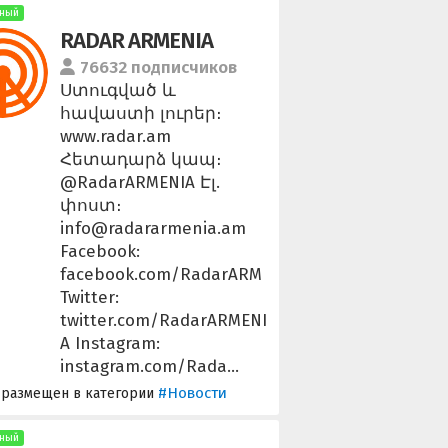
ный
RADAR ARMENIA
76632 подписчиков
Ստուգված և
հավաստի լուրեր։
www.radar.am
Հետադարձ կապ։
@RadarARMENIA Էլ.
փոստ։
info@radararmenia.am
Facebook:
facebook.com/RadarARM
Twitter:
twitter.com/RadarARMENI
A Instagram:
instagram.com/Rada...
#Новости
 размещен в категории
ный