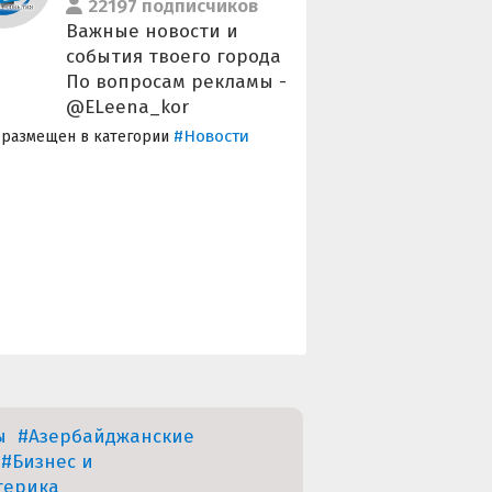
22197 подписчиков
Важные новости и
события твоего города
По вопросам рекламы -
@ELeena_kor
#Новости
 размещен в категории
ы
#Азербайджанские
#Бизнес и
терика