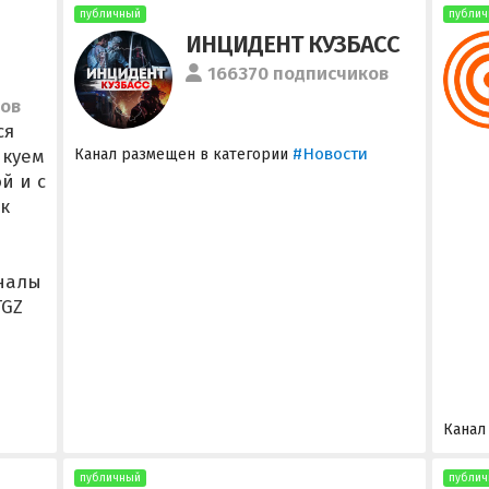
публичный
публич
ИНЦИДЕНТ КУЗБАСС ️
166370 подписчиков
ков
ся
#Новости
икуем
Канал размещен в категории
й и с
к
а
налы
TGZ
Канал
публичный
публич