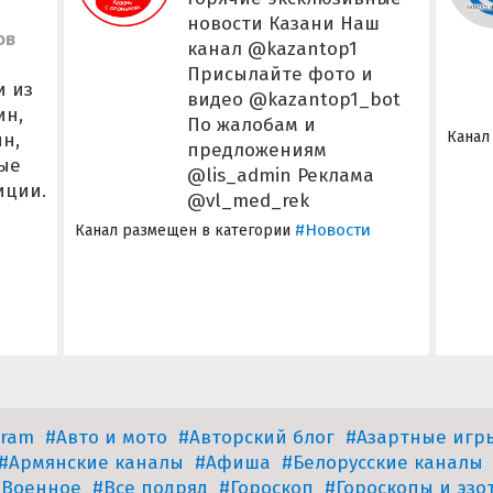
новости Казани Наш
ов
канал @kazantop1
Присылайте фото и
и из
видео @kazantop1_bot
ин,
По жалобам и
Канал
н,
предложениям
ые
@lis_admin Реклама
иции.
@vl_med_rek
#Новости
Канал размещен в категории
n
gram
#Авто и мото
#Авторский блог
#Азартные игр
#Армянские каналы
#Афиша
#Белорусские каналы
#Военное
#Все подряд
#Гороскоп
#Гороскопы и эзо