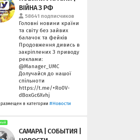
ВІЙНА З РФ
58641 подписчиков
Головні новини країни
та світу без зайвих
балачок та фейків
Продовження дивись в
закріплених З приводу
реклами:
@Manager_UMC
Долучайся до нашої
спільноти
https://t.me/+Ro0V-
dBoxGc6Xvhj
#Новости
 размещен в категории
ный
САМАРА | СОБЫТИЯ |