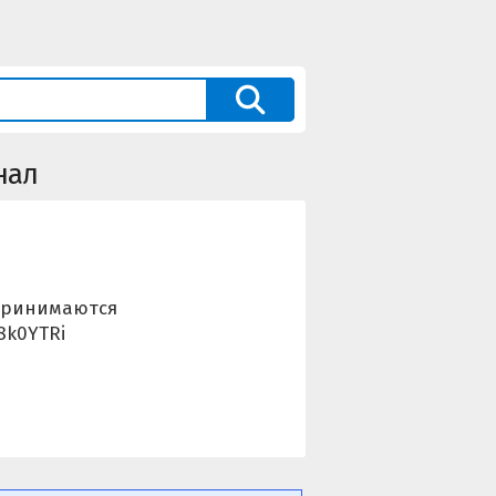
нал
 принимаются
8k0YTRi