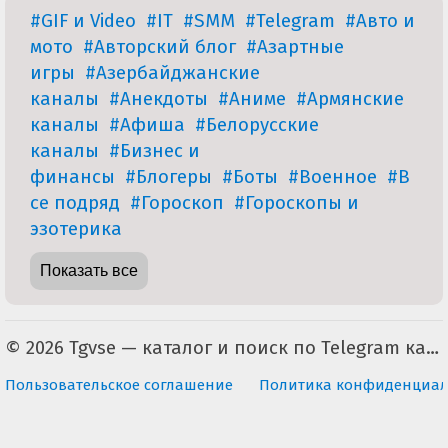
#GIF и Video
#IT
#SMM
#Telegram
#Авто и
мото
#Авторский блог
#Азартные
игры
#Азербайджанские
каналы
#Анекдоты
#Аниме
#Армянские
каналы
#Афиша
#Белорусские
каналы
#Бизнес и
финансы
#Блогеры
#Боты
#Военное
#В
се подряд
#Гороскоп
#Гороскопы и
эзотерика
Показать все
© 2026 Tgvse — каталог и поиск по Telegram каналам (неофициальный). По всем вопросам пишите на tgvse.ru@gmail.com
Пользовательское соглашение
Политика конфиденциал