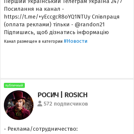
Перший Український Телеграм Україна 24/7
Посилання на канал -
https://t.me/+yEccgcR8oYQ1NTUy Співпраця
(оплата реклами) тільки - @randon21
Підпишись, щоб дізнатись інформацію
#Новости
Канал размещен в категории
публичный
РОСИЧ | ROSICH
572 подписчиков
- Реклама/сотрудничество: