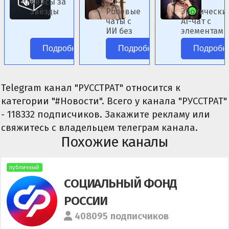
Кейсы за
звёзды
Ролевые
Эротически
чаты с
AI-чат с
ИИ без
элементами
цензуры.
фэнтези.
Подробнее
Подробнее
Подробн
Telegram канал "РУССТРАТ" относится к
категории "#Новости". Всего у канала "РУССТРАТ"
- 118332 подписчиков. Закажите рекламу или
свяжитесь с владельцем телеграм канала.
Похожие каналы
публичный
СОЦИАЛЬНЫЙ ФОНД
РОССИИ
408095 подписчиков