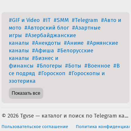
#GIF и Video
#IT
#SMM
#Telegram
#Авто и
мото
#Авторский блог
#Азартные
игры
#Азербайджанские
каналы
#Анекдоты
#Аниме
#Армянские
каналы
#Афиша
#Белорусские
каналы
#Бизнес и
финансы
#Блогеры
#Боты
#Военное
#В
се подряд
#Гороскоп
#Гороскопы и
эзотерика
Показать все
© 2026 Tgvse — каталог и поиск по Telegram каналам (неофициальный). По всем вопросам пишите на tgvse.ru@gmail.com
Пользовательское соглашение
Политика конфиденциал