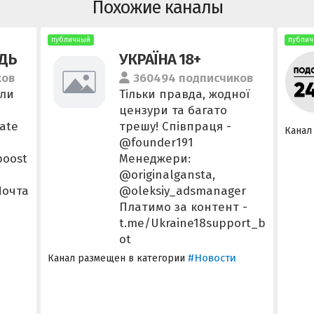
Похожие каналы
публичный
публич
ДЬ
УКРАЇНА 18+
ков
360494 подписчиков
сли
Тільки правда, жодної
цензури та багато
nate
трешу! Співпраця -
Канал
@founder191
boost
Менеджери:
@originalgansta,
Почта
@oleksiy_adsmanager
Платимо за контент -
t.me/Ukraine18support_b
ot
#Новости
Канал размещен в категории