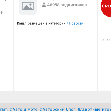
48958 подписчиков
ов
#Новости
Канал размещен в категории
Канал
gram
#Авто и мото
#Авторский блог
#Азартные игр