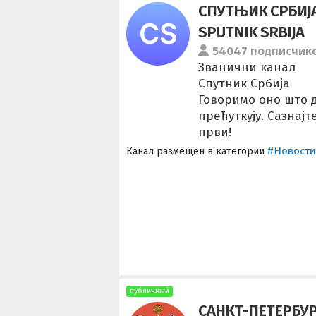
СПУТЊИК СРБИJА
SPUTNIK SRBIJA
54047 подписчик
Званични канал
Спутник Србија
Говоримо оно што 
прећуткују. Сазнајт
први!
#Новости
Канал размещен в категории
публичный
САНКТ-ПЕТЕРБУР