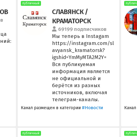
публичный
публич
ЛОВ
СЛАВЯНСК /
ов
КРАМАТОРСК
69199 подписчиков
ица
Мы теперь в Instagam
ний:
https://instagram.com/sl
avyansk_kramatorsk?
igshid=YmMyMTA2M2Y=
Вся публикуемая
информация является
не официальной и
берётся из разных
источников, включая
телеграм-каналы.
#Новости
Канал размещен в категории
Канал
публичный
публич