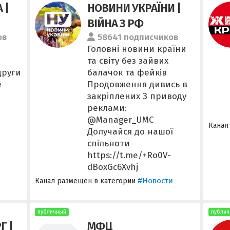
 |
НОВИНИ УКРАЇНИ |
ВІЙНА З РФ
ов
58641 подписчиков
Головні новини країни
та світу без зайвих
други
балачок та фейків
е
Продовження дивись в
закріплених З приводу
реклами:
@Manager_UMC
Канал
Долучайся до нашої
спільноти
https://t.me/+Ro0V-
dBoxGc6Xvhj
#Новости
Канал размещен в категории
публичный
публич
Г |
МФЦ