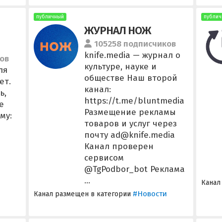
публичный
публич
ЖУРНАЛ НОЖ
105258 подписчиков
knife.media — журнал о
ов
культуре, науке и
ля
обществе Наш второй
ет.
канал:
ь,
https://t.me/bluntmedia
е
Размещение рекламы
му:
товаров и услуг через
почту ad@knife.media
Канал проверен
сервисом
@TgPodbor_bot Реклама
...
Канал
#Новости
Канал размещен в категории