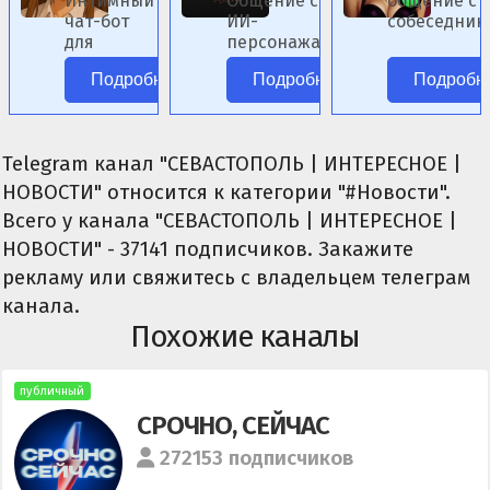
Интимный
Общение с
общение с 
чат-бот
ИИ-
собеседник
для
персонажами
женского по
ролевых
аниме без
Подробнее
Подробнее
Подробн
сценариев.
цензуры.
Telegram канал "СЕВАСТОПОЛЬ | ИНТЕРЕСНОЕ |
НОВОСТИ" относится к категории "#Новости".
Всего у канала "СЕВАСТОПОЛЬ | ИНТЕРЕСНОЕ |
НОВОСТИ" - 37141 подписчиков. Закажите
рекламу или свяжитесь с владельцем телеграм
канала.
Похожие каналы
публичный
СРОЧНО, СЕЙЧАС
272153 подписчиков