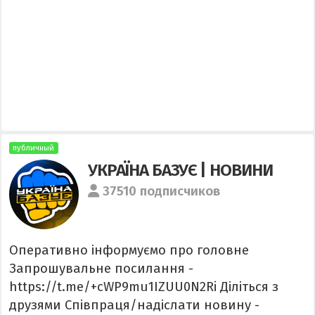
публичный
УКРАЇНА БАЗУЄ | НОВИНИ
37510 подписчиков
Оперативно інформуємо про головне
Запрошувальне посилання -
https://t.me/+cWP9mu1IZUU0N2Ri Діліться з
друзями Співпраця/надіслати новину -