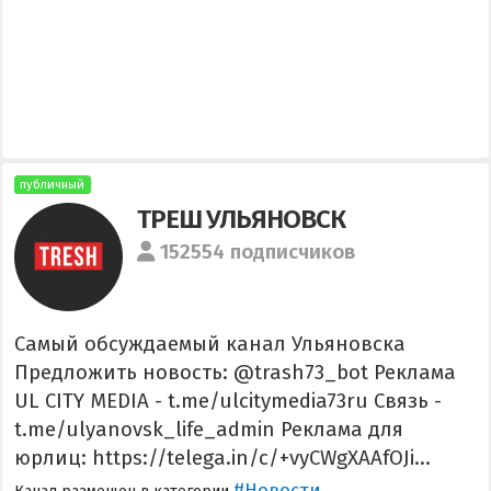
публичный
ТРЕШ УЛЬЯНОВСК
152554 подписчиков
Самый обсуждаемый канал Ульяновска
Предложить новость: @trash73_bot Реклама
UL CITY MEDIA - t.me/ulcitymedia73ru Связь -
t.me/ulyanovsk_life_admin Реклама для
юрлиц: https://telega.in/c/+vyCWgXAAfOJi...
#Новости