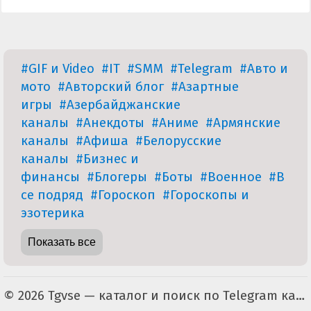
#GIF и Video
#IT
#SMM
#Telegram
#Авто и
мото
#Авторский блог
#Азартные
игры
#Азербайджанские
каналы
#Анекдоты
#Аниме
#Армянские
каналы
#Афиша
#Белорусские
каналы
#Бизнес и
финансы
#Блогеры
#Боты
#Военное
#В
се подряд
#Гороскоп
#Гороскопы и
эзотерика
Показать все
© 2026 Tgvse — каталог и поиск по Telegram каналам (неофициальный). По всем вопросам пишите на tgvse.ru@gmail.com