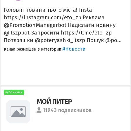
Головні новини твого міста! Insta
https://instagram.com/eto_zp Реклама
@PromotionManegerbot Надіслати новину
@itszpbot Запросити https://t.me/eto_zp
Потєряшки @poteryashki_itszp Пошук @po...
#Новости
Канал размещен в категории
публичный
МОЙ ПИТЕР
11943 подписчиков