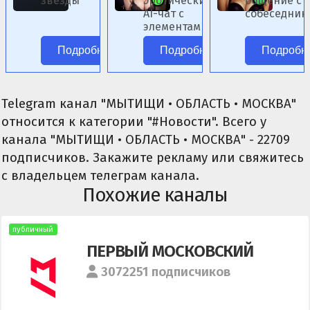
звёзды
Эротический
общение с 
AI-чат с
собеседник
элементами
женского по
фэнтези.
Подробнее
Подробнее
Подробн
Telegram канал "МЫТИЩИ • ОБЛАСТЬ • МОСКВА"
относится к категории "#Новости". Всего у
канала "МЫТИЩИ • ОБЛАСТЬ • МОСКВА" - 22709
подписчиков. Закажите рекламу или свяжитесь
с владельцем телеграм канала.
Похожие каналы
публичный
ПЕРВЫЙ МОСКОВСКИЙ
3072251 подписчиков