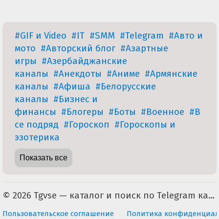
#GIF и Video
#IT
#SMM
#Telegram
#Авто и
мото
#Авторский блог
#Азартные
игры
#Азербайджанские
каналы
#Анекдоты
#Аниме
#Армянские
каналы
#Афиша
#Белорусские
каналы
#Бизнес и
финансы
#Блогеры
#Боты
#Военное
#В
се подряд
#Гороскоп
#Гороскопы и
эзотерика
Показать все
© 2026 Tgvse — каталог и поиск по Telegram каналам (неофициальный). По всем вопросам пишите на tgvse.ru@gmail.com
Пользовательское соглашение
Политика конфиденциал