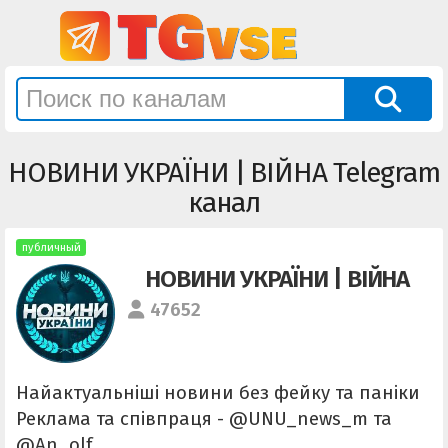
НОВИНИ УКРАЇНИ | ВІЙНА Telegram
канал
публичный
НОВИНИ УКРАЇНИ | ВІЙНА
47652
Найактуальніші новини без фейку та паніки
Реклама та співпраця - @UNU_news_m та
@An_olf