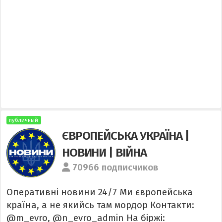
публичный
ЄВРОПЕЙСЬКА УКРАЇНА |
НОВИНИ | ВІЙНА
70966 подписчиков
Оперативні новини 24/7 Ми європейська
країна, а не якийсь там мордор Контакти:
@m_evro, @n_evro_admin На біржі: