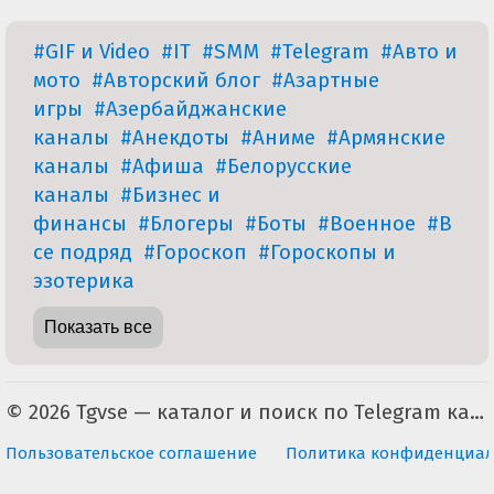
#GIF и Video
#IT
#SMM
#Telegram
#Авто и
мото
#Авторский блог
#Азартные
игры
#Азербайджанские
каналы
#Анекдоты
#Аниме
#Армянские
каналы
#Афиша
#Белорусские
каналы
#Бизнес и
финансы
#Блогеры
#Боты
#Военное
#В
се подряд
#Гороскоп
#Гороскопы и
эзотерика
Показать все
© 2026 Tgvse — каталог и поиск по Telegram каналам (неофициальный). По всем вопросам пишите на tgvse.ru@gmail.com
Пользовательское соглашение
Политика конфиденциал