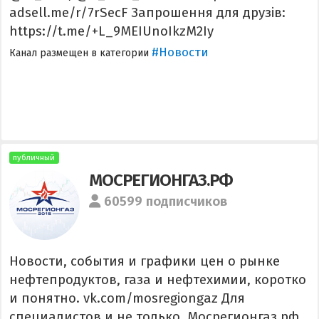
adsell.me/r/7rSecF Запрошення для друзів:
https://t.me/+L_9MEIUnoIkzM2Iy
#Новости
Канал размещен в категории
публичный
МОСРЕГИОНГАЗ.РФ
60599 подписчиков
Новости, события и графики цен о рынке
нефтепродуктов, газа и нефтехимии, коротко
и понятно. vk.com/mosregiongaz Для
специалистов и не только. Мосрегионгаз.рф